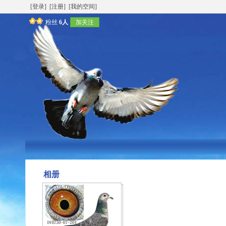
[登录]
[注册]
[我的空间]
粉丝
6人
加关注
相册