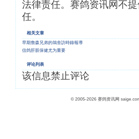
法律责任。赛鸽资讯网不提
任。
相关文章
早期詹森兄弟的鴿舍訪時錄報導
信鸽肝脏保健尤为重要
评论列表
该信息禁止评论
© 2005-2026
赛鸽资讯网
saige