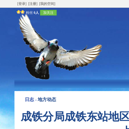
[登录]
[注册]
[我的空间]
粉丝
6人
加关注
日志 -
地方动态
成铁分局成铁东站地区