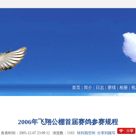
首页
|
简介
|
日志
|
赛绩
|
相册
|
视
2006年飞翔公棚首届赛鸽参赛规程
发表时间：2005-12-07 23:09:12 浏览数：1163
转到我空间
分享到随写