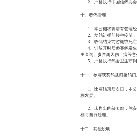
2、严格执行中国信鸽协会《
十、赛鸽管理
1、本公棚将聘请有管理经
2、幼鸽进棚前接种疫苗，
3、收鸽结束前游棚或死亡
4、训放开时后参赛鸽发生
主查询。参赛鸽因伤、病等意
5、严格执行鸽舍卫生守则
十一、参赛获奖鸽及归巢鸽归
1、比赛结束后次日，本公棚举
棚发展。
2、未售出的获奖鸽，凭参赛
棚将自行处理。
十二、其他说明