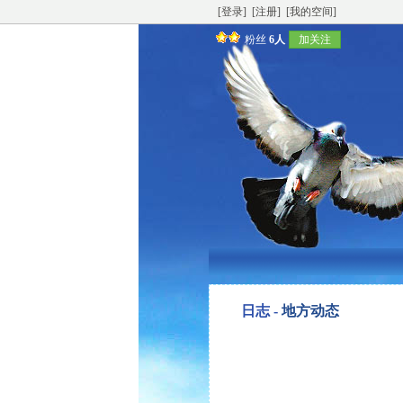
[登录]
[注册]
[我的空间]
粉丝
6人
加关注
日志 -
地方动态