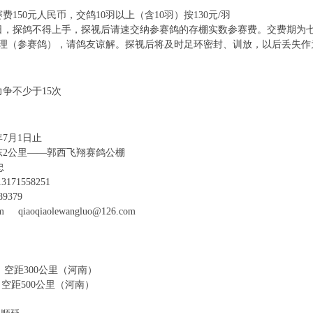
50元人民币，交鸽10羽以上（含10羽）按130元/羽
日，探鸽不得上手，探视后请速交纳参赛鸽的存棚实数参赛费。交费期为七天，
理（参赛鸽），请鸽友谅解。探视后将及时足环密封、训放，以后丢失作
争不少于15次
年7月1日止
2公里——郭西飞翔赛鸽公棚
王忠
4 13171558251
89379
iaoqiaolewangluo@126.com
赛 空距300公里（河南）
 空距500公里（河南）