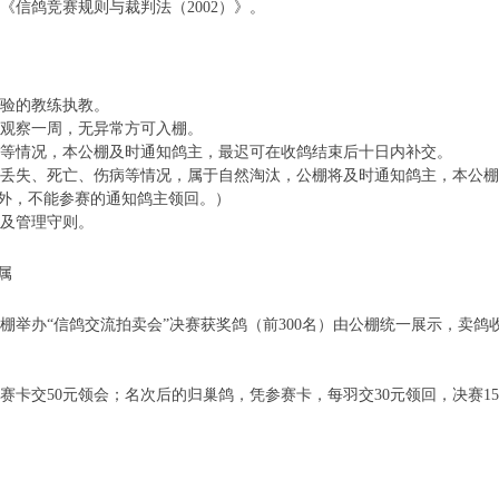
信鸽竞赛规则与裁判法（2002）》。
验的教练执教。
观察一周，无异常方可入棚。
等情况，本公棚及时通知鸽主，最迟可在收鸽结束后十日内补交。
丢失、死亡、伤病等情况，属于自然淘汰，公棚将及时通知鸽主，本公棚
外，不能参赛的通知鸽主领回。）
及管理守则。
属
办“信鸽交流拍卖会”决赛获奖鸽（前300名）由公棚统一展示，卖鸽收入
卡交50元领会；名次后的归巢鸽，凭参赛卡，每羽交30元领回，决赛1