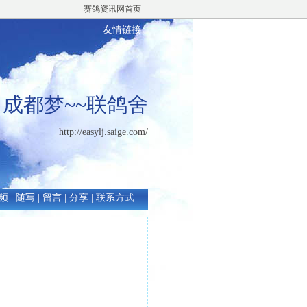
赛鸽资讯网首页
友情链接
成都梦~~联鸽舍
http://easylj.saige.com/
频
|
随写
|
留言
|
分享
|
联系方式