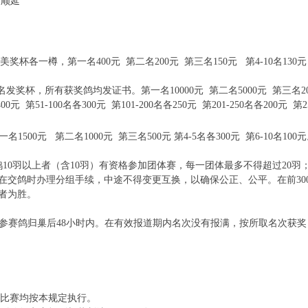
顺延
杯各一樽，第一名400元 第二名200元 第三名150元 第4-10名130
奖杯，所有获奖鸽均发证书。第一名10000元 第二名5000元 第三名2000
各400元 第51-100名各300元 第101-200名各250元 第201-250名各200
00元 第二名1000元 第三名500元 第4-5名各300元 第6-10名100
0羽以上者（含10羽）有资格参加团体赛，每一团体最多不得超过20羽
在交鸽时办理分组手续，中途不得变更互换，以确保公正、公平。在前30
者为胜。
参赛鸽归巢后48小时内。在有效报道期内名次没有报满，按所取名次获
比赛均按本规定执行。