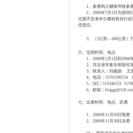
1、参赛鸽入棚每羽收参赛费1
2、2006年7月1日为探鸽
过期不交者本公棚有权自行处
偿责任。
3、（3公里—180公里）力
六、交鸽时间、地点
1、2006年2月1日到2006
2、河北省辛集市南智邱东
3、联系人：刘建勋 
4、电话：1370339072
5、QQ：513346133 5178
6、邮箱：fxsggp@126.com q
七、比赛时间、地点、距离
1、2006年11月20日预
2、2006年11月30日决赛