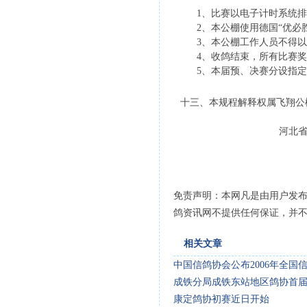
1、比赛以电子计时系统排
2、本公棚使用德国“优必胜
3、本公棚工作人员不得以
4、收鸽结束，所有比赛奖
5、本届预、决赛分设指定
十三、本规程解释权属飞翔公
河北省辛集市飞
免责声明：本网凡是由用户发
鸽资讯网不提供任何保证，并
相关文章
中国信鸽协会公布2006年全国
成铁分局成铁东站地区鸽协首届
康定鸽协初赛近日开始