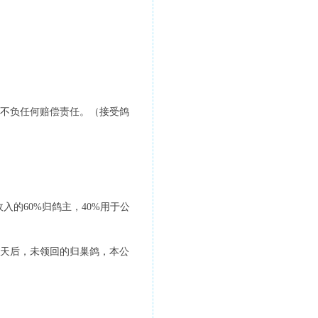
不负任何赔偿责任。（接受鸽
的60%归鸽主，40%用于公
5天后，未领回的归巢鸽，本公