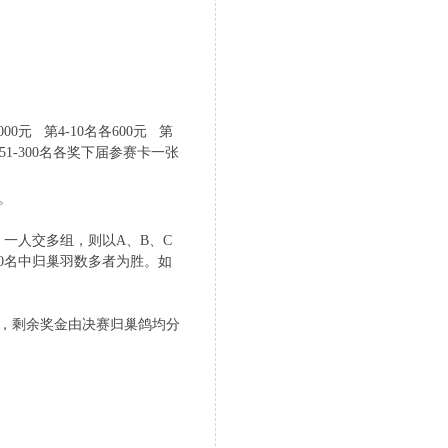
元
元 第4-10名各600元 第
元 第251-300名各奖下届参赛卡一张
元。
；一人交多组，则以A、B、C
0名中归巢羽数多者为胜。如
奖，剩余奖金由决赛归巢鸽均分