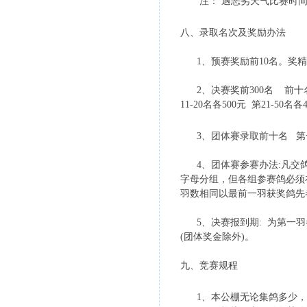
注： 遇恶劣天气比赛时间
八、录取名次及奖励办法
1、预赛奖励前10名。奖精美奖
2、决赛奖前300名 前十名发
11-20名各500元 第21-50名
3、团体赛录取前十名 第一名15
4、团体赛参赛办法:凡交鸽1
字母分组，但各组参赛鸽必须
羽数相同以最前一羽获奖鸽先
5、决赛报到期: 为第一羽
(团体奖金除外)。
九、竞赛规程
1、本公棚无论集鸽多少，