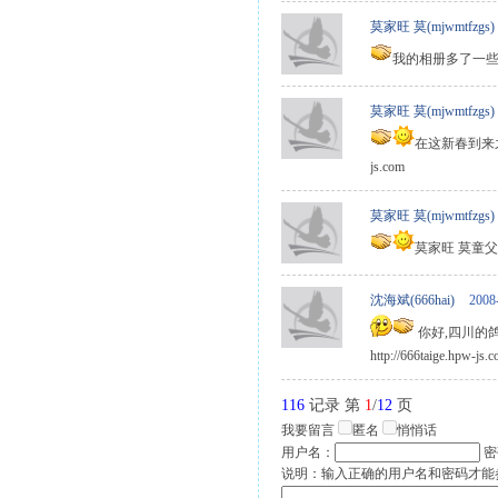
莫家旺 莫(mjwmtfzgs)
我的相册多了一些资料,
莫家旺 莫(mjwmtfzgs)
在这新春到来之际
js.com
莫家旺 莫(mjwmtfzgs)
莫家旺 莫童
沈海斌(666hai)
2008
你好,四川的鸽
http://666taige.hpw
116
记录 第
1
/
12
页
我要留言
匿名
悄悄话
用户名：
密
说明：输入正确的用户名和密码才能