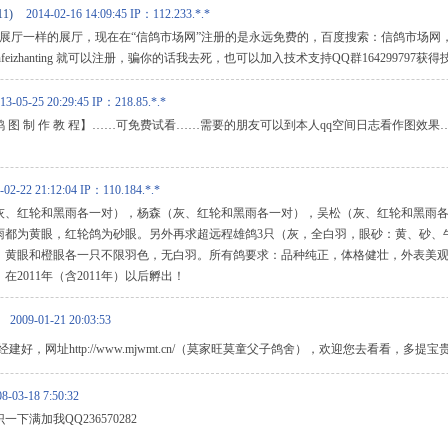
11)
2014-02-16 14:09:45
IP：112.233.*.*
元的展厅一样的展厅，现在在“信鸽市场网”注册的是永远免费的，百度搜索：信鸽市场网
.cn/mianfeizhanting 就可以注册，骗你的话我去死，也可以加入技术支持QQ群164299797
13-05-25 20:29:45
IP：218.85.*.*
 【鸽 图 制 作 教 程】……可免费试看……需要的朋友可以到本人qq空间日志看作图效果……q
-02-22 21:12:04
IP：110.184.*.*
灰、红轮和黑雨各一对），杨森（灰、红轮和黑雨各一对），吴松（灰、红轮和黑雨
雨都为黄眼，红轮鸽为砂眼。另外再求超远程雄鸽3只（灰，全白羽，眼砂：黄、砂、
、黄眼和橙眼各一只不限羽色，无白羽。所有鸽要求：品种纯正，体格健壮，外表美
2011年（含2011年）以后孵出！
2009-01-21 20:03:53
建好，网址http://www.mjwmt.cn/（莫家旺莫童父子鸽舍），欢迎您去看看，多提
8-03-18 7:50:32
下满加我QQ236570282