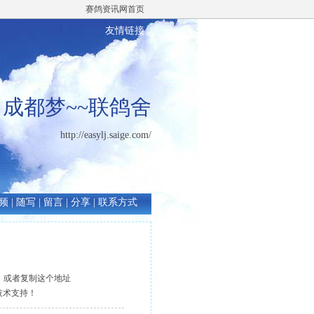
赛鸽资讯网首页
友情链接
成都梦~~联鸽舍
http://easylj.saige.com/
频
|
随写
|
留言
|
分享
|
联系方式
，或者复制这个地址
获得技术支持！