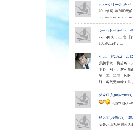
jingling66(jingling6666
和中信网1年3000
http://www.dwz
gaoying(cwbgy12)
20
xvpxi你 好，出 售
18050282442……
小yε、狼(28ax)
2012
我想求购：梅龄鸟（
雨各一对）。灰和黑
绛、黑、黑雨，砂眼
好，各鸽无血缘关系，在
莫家旺 莫(mjwmtfzgs)
我独立网站已经
杨彦军(5206308)
200
我是乐山九源鸽舍认识一