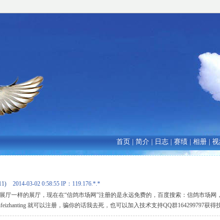
首页
|
简介
|
日志
|
赛绩
|
相册
|
视
11)
2014-03-02 0:58:55
IP：119.176.*.*
元的展厅一样的展厅，现在在“信鸽市场网”注册的是永远免费的，百度搜索：信鸽市场网
.cn/mianfeizhanting 就可以注册，骗你的话我去死，也可以加入技术支持QQ群164299797