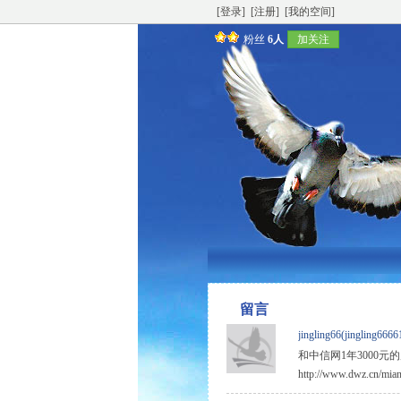
[登录]
[注册]
[我的空间]
粉丝
6人
加关注
留言
jingling66(jingling6666
和中信网1年3000
http://www.dwz