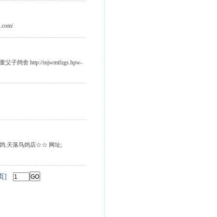
com/
tp://mjwmtfzgs.hpw-
鸽.天落鸟鸽店☆☆ 网址;
页]