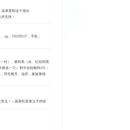
，或者复制这个地址
获得技术支持！
q：330299237，手机：
各一对），摹利系（灰、红轮和黑
牛眼各一只）和中短程雌鸽3只：
观，羽毛整齐、油亮，家族塞绩
宝贵意见！---莫家旺莫童父子鸽舍