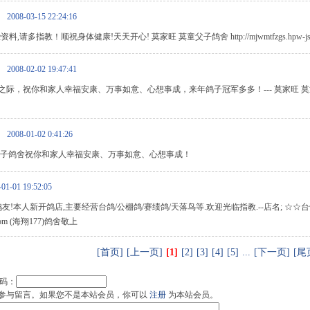
2008-03-15 22:24:16
请多指教！顺祝身体健康!天天开心! 莫家旺 莫童父子鸽舍 http://mjwmtfzgs.hpw-js.
2008-02-02 19:47:41
，祝你和家人幸福安康、万事如意、心想事成，来年鸽子冠军多多！--- 莫家旺 莫童父子鸽舍 ht
2008-01-02 0:41:26
父子鸽舍祝你和家人幸福安康、万事如意、心想事成！
-01-01 19:52:05
友!本人新开鸽店,主要经营台鸽/公棚鸽/赛绩鸽/天落鸟等.欢迎光临指教.--店名; ☆☆台
-js.com (海翔177)鸽舍敬上
[首页]
[上一页]
[1]
[2]
[3]
[4]
[5]
...
[下一页]
[尾
码：
参与留言。如果您不是本站会员，你可以
注册
为本站会员。