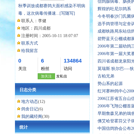
信鸽腺病毒、肠炎
秋季训放成都赛鸽大面积感染不明病
辉煌的吐尼尔鸽系
毒，这次病毒传播速...
[写随写]
今冬明春沙门氏菌病
联系人：
李健
选手鸽管理与定舍
地区：
四川成都
成都铁路局东站信鸽
注册时间：
2005-10-11 18:07:07
碧野蓝天公棚成都
联系方式
2006年第二届幼鸽
给我留言
2006年第一届大奖
0
6
134864
四川省成都龙泉阳光
关注
粉丝
访问
莫瑞斯.狄尔巴----
古柏兄弟
加关注
发私信
势山系的起源
日志分类
红河赛种鸽中心20
2006江苏省五台
地方动态
(12)
2006年飞翔公棚
鸽舍日记
(6)
早期詹森兄弟的鴿
我的藏经阁
(30)
佛艾哈登霍芬父子
统计
中国信鸽协会公布2