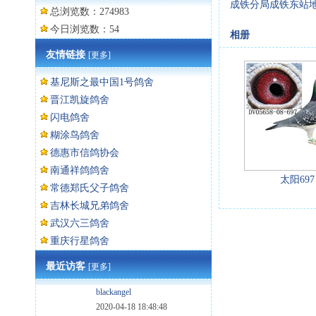
成铁分局成铁东站地
总浏览数：274983
今日浏览数：54
相册
友情链接
[更多]
基尼斯之最中国1号鸽舍
晋江凯旋鸽舍
闪电鸽舍
糊涂鸟鸽舍
德惠市信鸽协会
南通祥鸽鸽舍
太阳697
常德郑氏父子鸽舍
吉林长城兄弟鸽舍
武汉六三鸽舍
重庆行星鸽舍
最近访客
[更多]
blackangel
2020-04-18 18:48:48