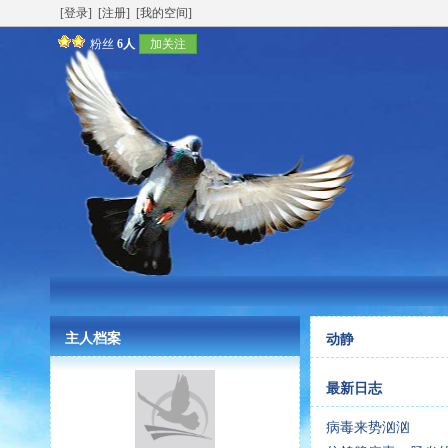
[登录]
[注册]
[我的空间]
粉丝
6人
加关注
主人档案
动静
最新日志
病毒来势汹汹