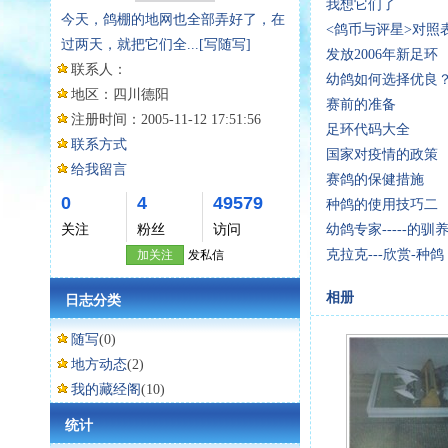
我想它们了
今天，鸽棚的地网也全部弄好了，在
<鸽币与评星>对照
过两天，就把它们全...
[写随写]
发放2006年新足环
联系人：
幼鸽如何选择优良
地区：
四川德阳
赛前的准备
注册时间：
2005-11-12 17:51:56
足环代码大全
联系方式
国家对疫情的政策
给我留言
赛鸽的保健措施
0
4
49579
种鸽的使用技巧二
关注
粉丝
访问
幼鸽专家-----的驯
克拉克---欣赏-种鸽
加关注
发私信
相册
日志分类
随写
(0)
地方动态
(2)
我的藏经阁
(10)
统计