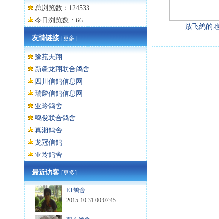
总浏览数：124533
今日浏览数：66
放飞鸽的
友情链接
[更多]
豫苑天翔
新疆龙翔联合鸽舍
四川信鸽信息网
瑞麟信鸽信息网
亚玲鸽舍
鸣俊联合鸽舍
真湘鸽舍
龙冠信鸽
亚玲鸽舍
最近访客
[更多]
ET鸽舍
2015-10-31 00:07:45