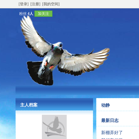
[登录]
[注册]
[我的空间]
粉丝
4人
加关注
主人档案
动静
最新日志
新棚弄好了