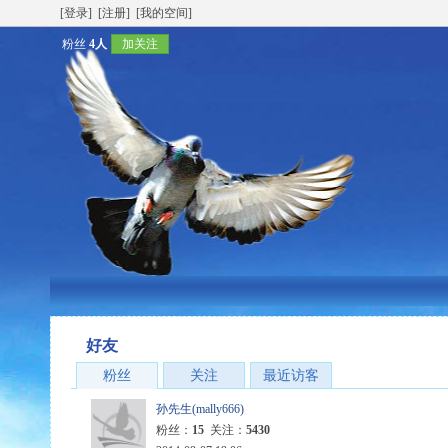
[登录]
[注册]
[我的空间]
粉丝
4人
加关注
好友
粉丝
关注
最近访客
孙先生(mally666)
粉丝：
15
关注：
5430