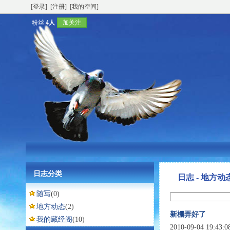
[登录]
[注册]
[我的空间]
粉丝
4人
加关注
日志分类
日志 - 地方动
随写
(0)
地方动态
(2)
新棚弄好了
我的藏经阁
(10)
2010-09-04 19:43: