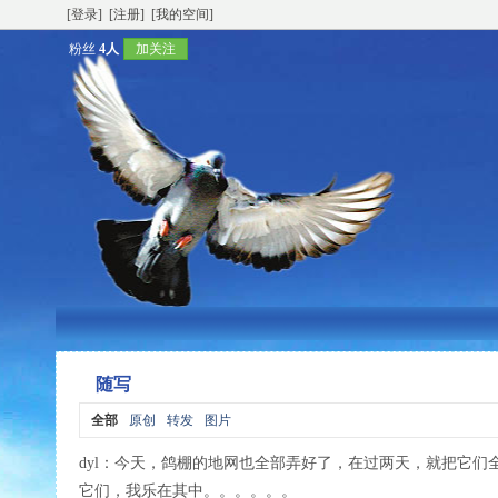
[登录]
[注册]
[我的空间]
粉丝
4人
加关注
随写
全部
原创
转发
图片
dyl
：今天，鸽棚的地网也全部弄好了，在过两天，就把它们
它们，我乐在其中。。。。。。