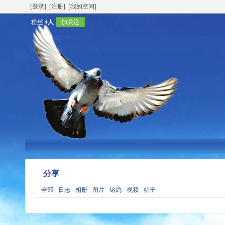
[登录]
[注册]
[我的空间]
粉丝
4人
加关注
分享
全部
日志
相册
图片
铭鸽
视频
帖子