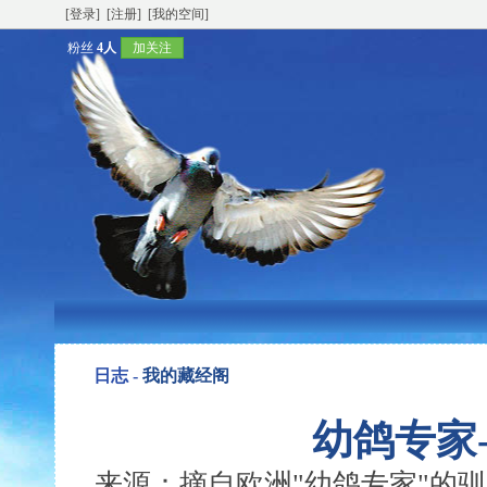
[登录]
[注册]
[我的空间]
粉丝
4人
加关注
日志 -
我的藏经阁
幼鸽专家-
来源：摘自欧洲"幼鸽专家"的驯养技