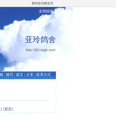
赛鸽资讯网首页
友情链接
亚玲鸽舍
http://dyl.saige.com/
频
|
随写
|
留言
|
分享
|
联系方式
]
[尾页]