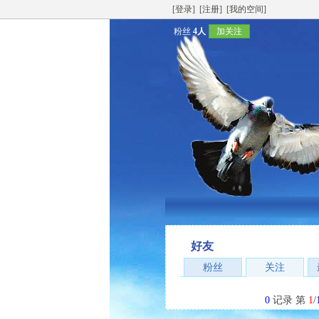
[登录]
[注册]
[我的空间]
粉丝
4人
加关注
好友
粉丝
关注
0
记录 第
1
/