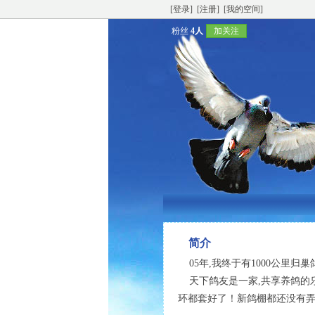
[登录]
[注册]
[我的空间]
粉丝
4人
加关注
简介
05年,我终于有1000公里归巢鸽.
天下鸽友是一家,共享养鸽的乐趣~
环都套好了！新鸽棚都还没有