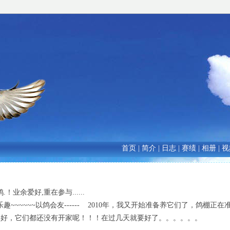
首页
|
简介
|
日志
|
赛绩
|
相册
|
视
！业余爱好,重在参与......
~~~~~以鸽会友------ 2010年，我又开始准备养它们了，鸽棚正
弄好，它们都还没有开家呢！！！在过几天就要好了。。。。。。