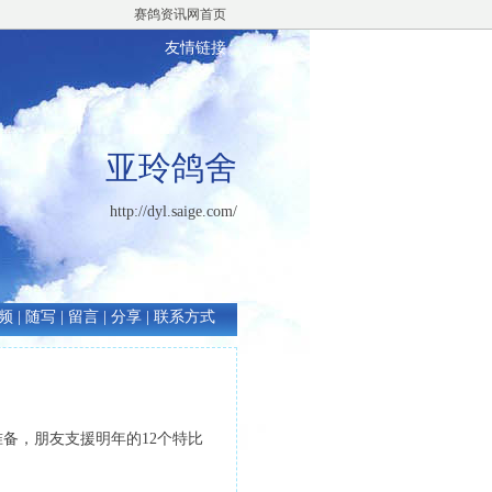
赛鸽资讯网首页
友情链接
亚玲鸽舍
http://dyl.saige.com/
频
|
随写
|
留言
|
分享
|
联系方式
在准备，朋友支援明年的12个特比