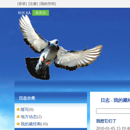
[登录]
[注册]
[我的空间]
粉丝
4人
加关注
日志分类
日志 - 我的藏
随写
(0)
地方动态
(2)
我想它们了
我的藏经阁
(10)
2010-01-05 15:19: