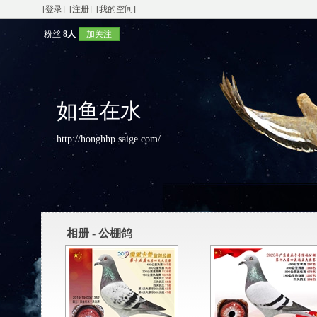
[登录]
[注册]
[我的空间]
粉丝
8人
加关注
如鱼在水
http://honghhp.saige.com/
相册 - 公棚鸽