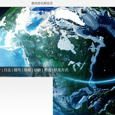
赛鸽资讯网首页
友情链接
介
|
日志
|
随写
|
视频
|
动静
|
赛绩
|
联系方式