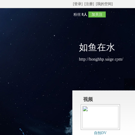
[登录]
[注册]
[我的空间]
粉丝
8人
加关注
如鱼在水
http://honghhp.saige.com/
视频
自拍DV