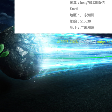
传真：
hong761228微信
Email：
地区：
广东潮州
邮编：
515638
地址：
广东潮州
© 2005-2026
赛鸽资讯网
saige