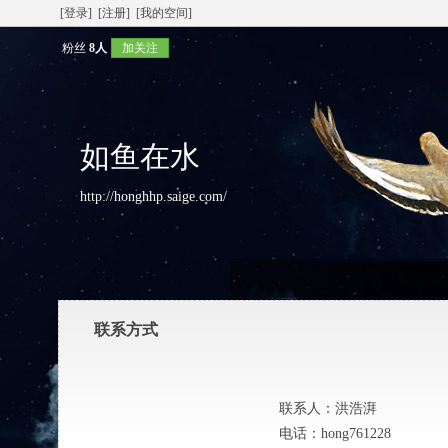
[登录]
[注册]
[我的空间]
粉丝
8人
加关注
如鱼在水
http://honghhp.saige.com/
联系方式
联系人：
洪浩湃
电话：
hong761228