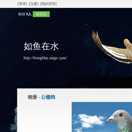
[登录]
[注册]
[我的空间]
粉丝
8人
加关注
如鱼在水
http://honghhp.saige.com/
相册 -
公棚鸽