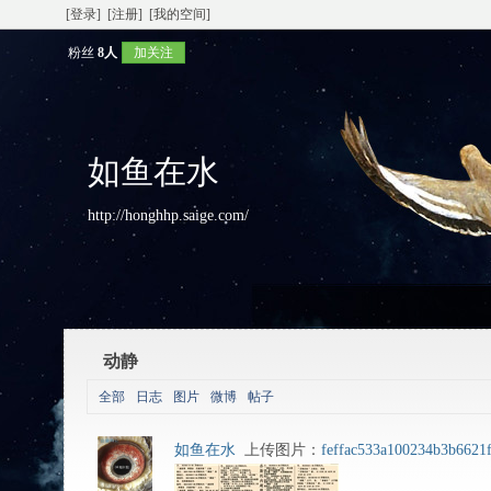
[登录]
[注册]
[我的空间]
粉丝
8人
加关注
如鱼在水
http://honghhp.saige.com/
动静
全部
日志
图片
微博
帖子
如鱼在水
上传图片：
feffac533a100234b3b6621