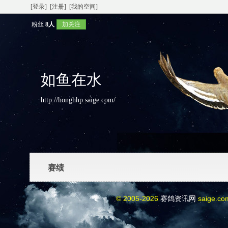
[登录]
[注册]
[我的空间]
粉丝
8人
加关注
如鱼在水
http://honghhp.saige.com/
赛绩
© 2005-2026
赛鸽资讯网
saige