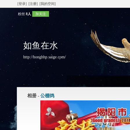
[登录]
[注册]
[我的空间]
粉丝
8人
加关注
如鱼在水
http://honghhp.saige.com/
相册 -
公棚鸽