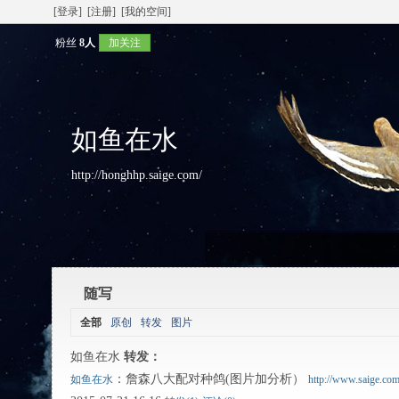
[登录]
[注册]
[我的空间]
粉丝
8人
加关注
如鱼在水
http://honghhp.saige.com/
随写
全部
原创
转发
图片
如鱼在水
转发：
：詹森八大配对种鸽(图片加分析）
如鱼在水
http://www.saige.com