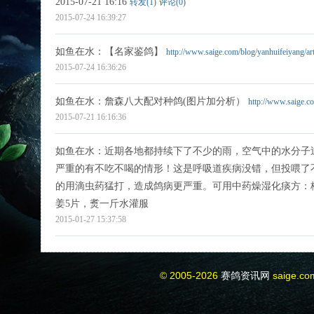
2015-07-21 16:16
转发(1)
评论(0)
2015-07-24 16:39:27
如鱼在水
：【名家鉴鸽】
http://www.saige.com/blog/yanhuifeiyang/ar
2015-07-24 16:36:26
如鱼在水
：詹森八大配对种鸽(图片加分析）
http://www.saige.c
2015-07-21 16:16:36
如鱼在水
：近期各地都持续下了不少的雨，空气中的水分子
严重的有不吃不喝的情形！这是呼吸道疾病没错，但投喂了
的用滴虫药猛打，造成鸽病更严重。可用中药燥湿化痰方：
姜5片，煑一斤水灌服
2015-01-27 15:37:58
© 2005-2026
赛鸽资讯网
saige