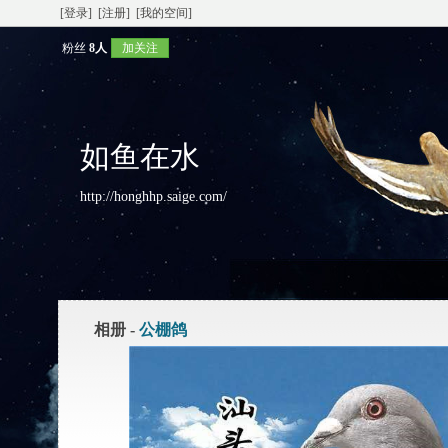
[登录]
[注册]
[我的空间]
粉丝
8人
加关注
如鱼在水
http://honghhp.saige.com/
相册 -
公棚鸽