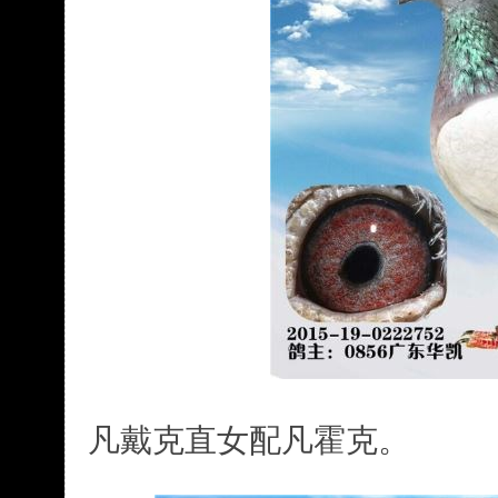
凡戴克直女配凡霍克。