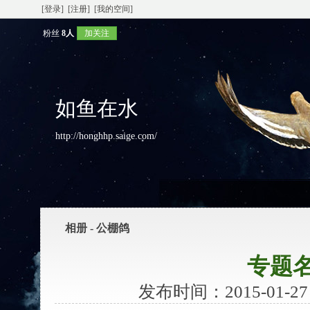
[登录]
[注册]
[我的空间]
粉丝
8人
加关注
如鱼在水
http://honghhp.saige.com/
相册 - 公棚鸽
专题
发布时间：2015-01-27