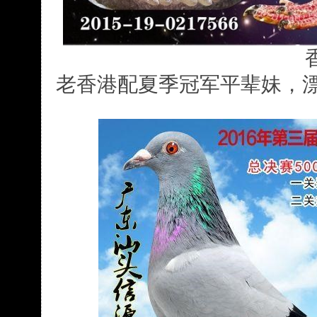
老香港配夏季冠军平辈妹，