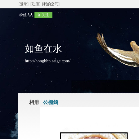
[登录]
[注册]
[我的空间]
粉丝
8人
加关注
如鱼在水
http://honghhp.saige.com/
相册 -
公棚鸽