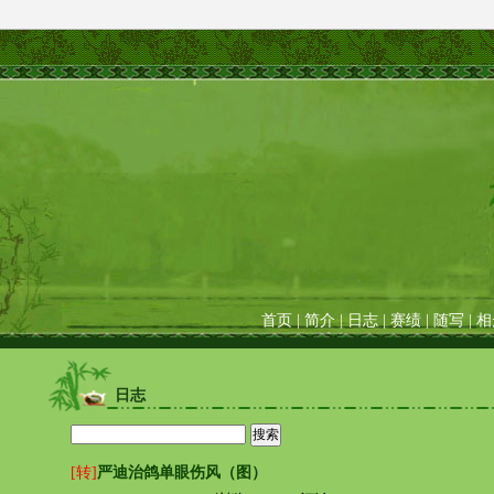
首页
|
简介
|
日志
|
赛绩
|
随写
|
相
日志
[转]
严迪治鸽单眼伤风（图）