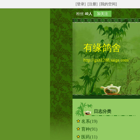
[登录]
[注册]
[我的空间]
粉丝
40人
加关注
有缘鸽舍
http://gxh1288.saige.com/
日志分类
名系
(19)
育种
(91)
医药
(11)