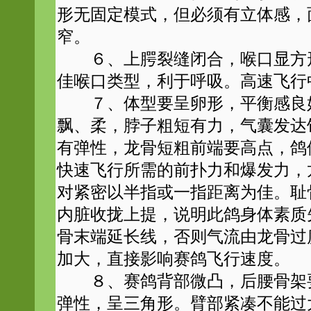
形无固定模式，但必须有立体感，
窄。
６、上腭裂缝闭合，喉口显方形
佳喉口类型，利于呼吸。高速飞行
７、体型要呈卵形，平衡感良好
飘、柔，脖子粗短有力，气囊发达
有弹性，龙骨短粗前端要高点，鸽
快速飞行所需的前扑力和爆发力，
对紧密以半指或一指距离为佳。耻
内脏收拢上提，说明此鸽身体素质
骨末端延长线，否则气流由龙骨过
加大，直接影响赛鸽飞行速度。
８、赛鸽背部微凸，后腰骨架要
弹性，呈三角形。臂部紧凑不能过