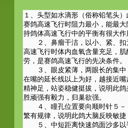
１、头型如水滴形（俗称铅笔头）
赛鸽高速飞行时阻力最小，能最大
持鸽体高速飞行中的平衡有很大作
２、鼻瘤干洁，以小、紧、扣为
高速飞行时体内血氧含量充足，肌
劳，是赛鸽高速飞行的先决条件。
３、眼皮紧薄，两眼长的集中，
在嘴的延长线以上为好，越接近嘴
精神足，站姿稳健挺拔，说明此鸽
胜顽强有毅力，归巢欲强。
４、瞳孔位置要向顺时针５－９
繁有规律，说明此鸽大脑反映敏捷
５、中短距离快速鸽面沙多以平