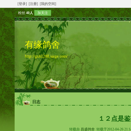
[登录]
[注册]
[我的空间]
粉丝
40人
加关注
有缘鸽舍
http://gxh1288.saige.com/
日志
１２点是鉴
转载自
昌盛鸽舍
转载于2012-04-26 21