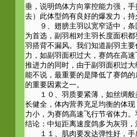
垂，说明鸽体方向掌控能力强，手
去）此体型鸽有良好的爆发力，持
９、翅膀主羽以宽窄适中，条圆
为首选，副羽相对主羽长度面积都
羽搭背不漏风。我们知道副羽主要
力，如副羽面积过大，赛鸽在高速
推进力的同时，由于副羽面积过大
能不说，最重要的是降低了赛鸽的
的重要因素之一。
１０、羽质要紧薄，如丝绸般柔
长健全，体内营养充足均衡的体现
力小，为赛鸽高速飞行节省体力。
结论：中短距离速度鸽多为灰羽，
１１、肌肉要发达弹性好，手感