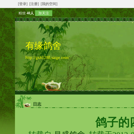
[登录]
[注册]
[我的空间]
粉丝
40人
加关注
有缘鸽舍
http://gxh1288.saige.com/
日志
鸽子的