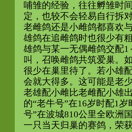
哺雏的经验，往往孵雏时
定，也较不会轻易自行拆
老雌鸽还是小雌鸽都喜欢
雄鸽在追雌鸽时也很少有
雄鸽与某一无偶雌鸽交配1
叫，召唤雌鸽共筑爱巢。
很少在巢里待了。若小雄
会就大得多。这可能是老少
老雄配小雌比老雌配小雄出
的“老牛号”在16岁时配1
号”在波城810公里全欧
一只当天归巢的赛鸽，荣