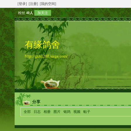
[登录]
[注册]
[我的空间]
粉丝
40人
加关注
有缘鸽舍
http://gxh1288.saige.com/
分享
全部
日志
相册
图片
铭鸽
视频
帖子