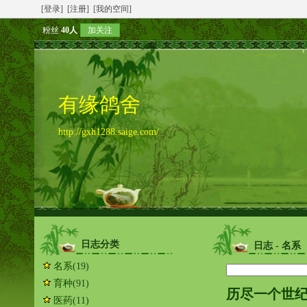
[登录]
[注册]
[我的空间]
粉丝
40人
加关注
有缘鸽舍
http://gxh1288.saige.com/
日志分类
日志 - 名系
名系
(19)
育种
(91)
历尽一个世
医药
(11)