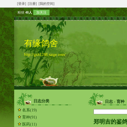
[登录]
[注册]
[我的空间]
粉丝
40人
加关注
有缘鸽舍
http://gxh1288.saige.com/
日志分类
日志 - 育种
名系
(19)
育种
(91)
郑明吉的鉴
医药
(11)