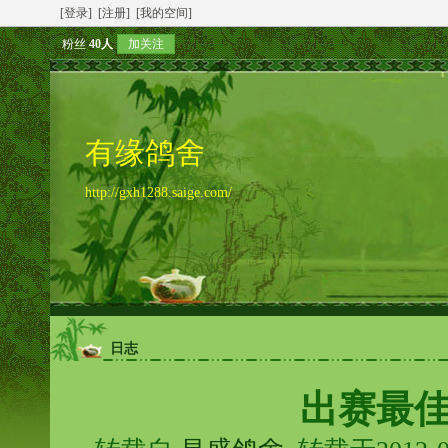
[登录]
[注册]
[我的空间]
粉丝
40人
加关注
有缘鸽舍
http://gxh1288.saige.com/
日志
出赛最