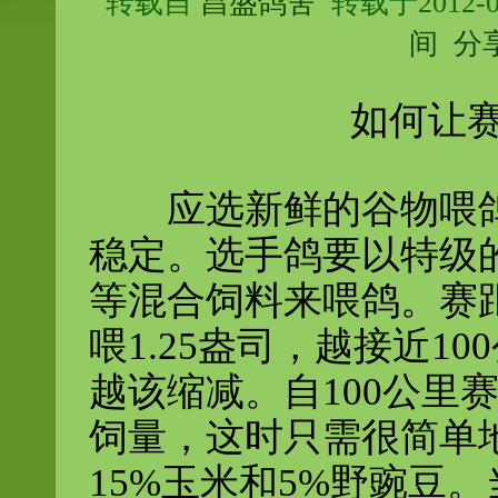
转载自
昌盛鸽舍
转载于2012-0
间
分
如何让赛
应选新鲜的谷物喂鸽
稳定。选手鸽要以特级
等混合饲料来喂鸽。赛距
喂
1.25盎司，越接近1
越该缩减。自100公里
饲量，这时只需很简单地
15%玉米和5%
野豌豆。