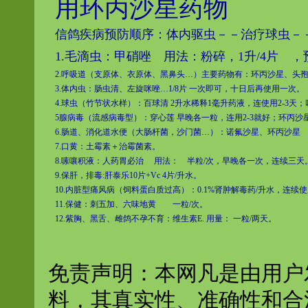
用环丙沙星药物
信鸽疾病预防顺序：体内驱虫－－治疗球虫－
1.毛滴虫：甲硝唑 用法：粉碎，1升/4片 
2.呼吸道（支原体、衣原体、黑鼻头…）主要药物有：环丙沙星、头孢
3.体内虫：肠虫清、左旋咪唑…1/8片 一次即可，十日后再使用一次。
4.球虫（竹节状水样）：百球清 2升水稀释1毫升药液，连使用2-3天
5腺病毒（流感病毒型）：穿心莲 早晚各一粒，连用2-3就好；环丙沙星
6.肠道、消化道水便（大肠杆菌，沙门菌…）：诺氟沙星、环丙沙星 
7.口黄：土霉素＋治霉菌素。
8.嗉嚷积液：人药胃必治 用法： 半粒/次，早晚各一次，连续三天
9.保肝，排毒:肝泰乐10片+Vc 4片/升水。
10.内脏型痛风病（饲料蛋白质过高）：0.1%肾肿解毒药/升水，连续使
11.保健：刺五加、六味地黄 一粒/次。
12.紫胸、黑舌、雌鸽不孕不育：维生素E. 用量： 一粒/两天。
免责声明：本网凡是由用户
料，其真实性、准确性和合