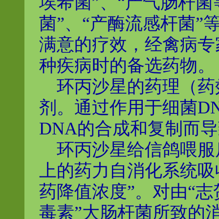
埃希菌”、“产气肠杆菌
菌”、“产酶流感杆菌
满意的疗效，经禽病专
种疾病时的备选药物。
环丙沙星的药理（药
剂。通过作用于细菌D
DNA的合成和复制而
环丙沙星给信鸽喂服后
上的药力自消化系统吸
药降值浓度”。对由“志
毒素”大肠杆菌所致的