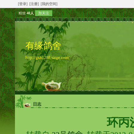
[登录]
[注册]
[我的空间]
粉丝
40人
加关注
有缘鸽舍
http://gxh1288.saige.com/
日志
环丙