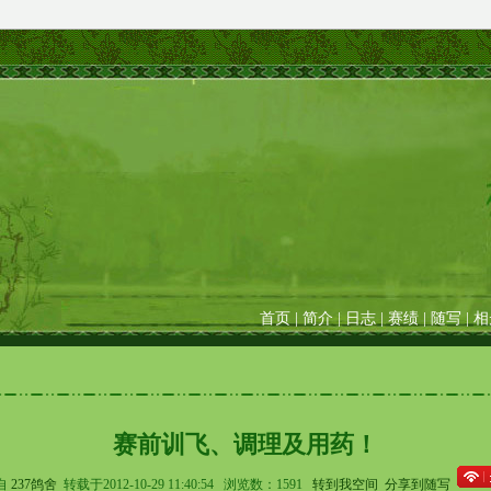
首页
|
简介
|
日志
|
赛绩
|
随写
|
相
赛前训飞、调理及用药！
自
237鸽舍
转载于2012-10-29 11:40:54 浏览数：1591
转到我空间
分享到随写