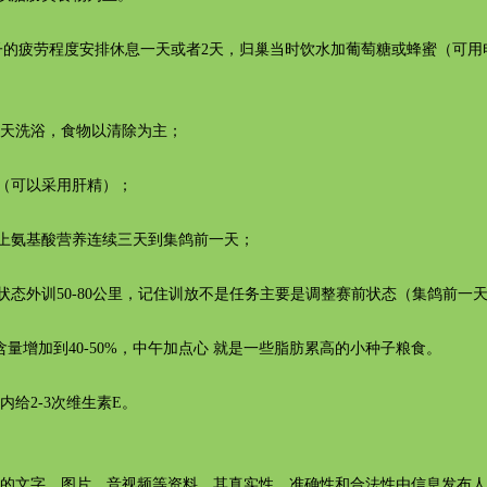
的疲劳程度安排休息一天或者2天，归巢当时饮水加葡萄糖或蜂蜜（可用
天洗浴，食物以清除为主；
可以采用肝精）；
氨基酸营养连续三天到集鸽前一天；
外训50-80公里，记住训放不是任务主要是调整赛前状态（集鸽前一
增加到40-50%，中午加点心 就是一些脂肪累高的小种子粮食。
2-3次维生素E。
的文字、图片、音视频等资料，其真实性、准确性和合法性由信息发布人