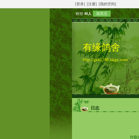
[登录]
[注册]
[我的空间]
粉丝
40人
加关注
有缘鸽舍
http://gxh1288.saige.com/
日志
转载