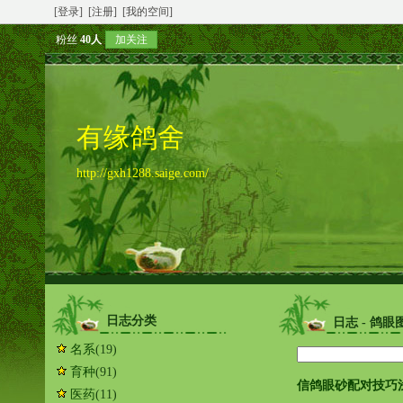
[登录]
[注册]
[我的空间]
粉丝
40人
加关注
有缘鸽舍
http://gxh1288.saige.com/
日志分类
日志 - 鸽眼
名系
(19)
育种
(91)
信鸽眼砂配对技巧
医药
(11)