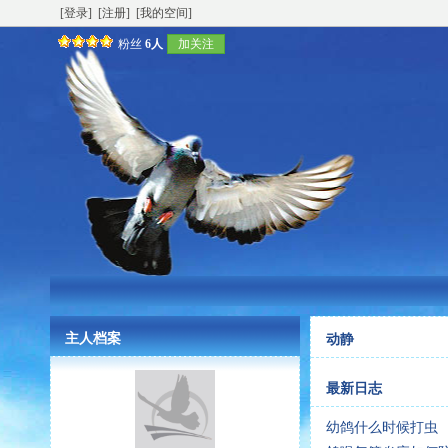
[登录]
[注册]
[我的空间]
粉丝
6人
加关注
主人档案
动静
最新日志
幼鸽什么时候打虫