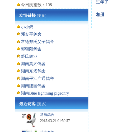
过年了!
今日浏览数：108
相册
友情链接
[更多]
小小鸽
邓友平鸽舍
常德郑氏父子鸽舍
郭朝阳鸽舍
舒氏鸽业
湖南真湘鸽舍
湖南东塔鸽舍
湖南平江广通鸽舍
湖南建国鸽舍
湖南Blue lightning pigeonry
最近访客
[更多]
马厝鸽舍
2015-03-21 01:59:57