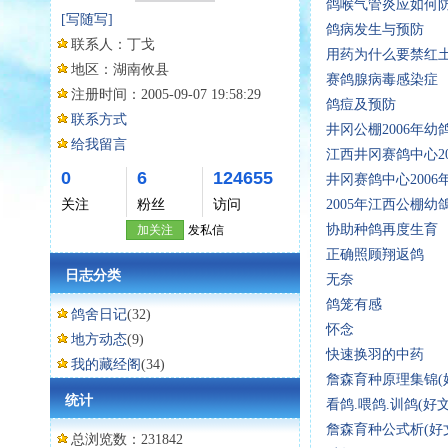
鸽喉气管炎应如何
[写随写]
鸽病发生与预防
联系人：
丁戈
用药为什么要禁红
地区：
湖南攸县
赛鸽腺病毒感染症
注册时间：
2005-09-07 19:58:29
鸽痘及预防
联系方式
井冈公棚2006年
给我留言
江西井冈赛鸽中心20
0
6
124655
井冈赛鸽中心200
关注
粉丝
访问
2005年江西公棚
协助种鸽再度生育
加关注
发私信
正确照顾翔返鸽
日志分类
无奈
鸽笼有感
鸽舍日记
(32)
怀念
地方动态
(9)
快速换羽的中药
我的藏经阁
(34)
詹森育种原理集锦(
统计
看鸽.喂鸽.训鸽(好
詹森育种公式析(好
总浏览数：231842