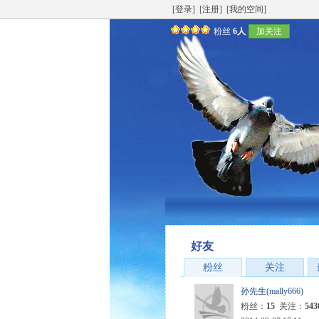
[登录]
[注册]
[我的空间]
粉丝
6人
加关注
好友
粉丝
关注
孙先生(mally666)
粉丝：
15
关注：
543