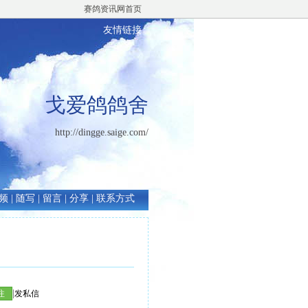
赛鸽资讯网首页
友情链接
戈爱鸽鸽舍
http://dingge.saige.com/
频
|
随写
|
留言
|
分享
|
联系方式
|
注
发私信