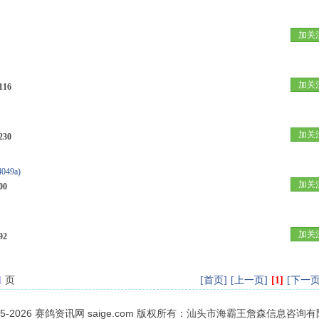
加关
加关
116
加关
230
4049a)
加关
00
加关
92
1
页
[首页]
[上一页]
[1]
[下一页
05-2026
赛鸽资讯网
saige.com 版权所有：汕头市海霸王詹森信息咨询