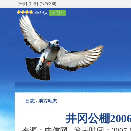
[登录]
[注册]
[我的空间]
粉丝
6人
加关注
日志 -
地方动态
井冈公棚20
来源：中信网 发表时间：2007-04-