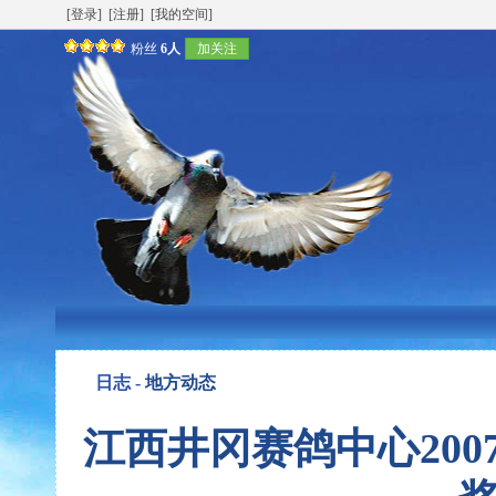
[登录]
[注册]
[我的空间]
粉丝
6人
加关注
日志 -
地方动态
江西井冈赛鸽中心200