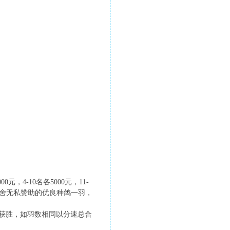
。
元，4-10名各5000元，11-
奥斯卡鸽舍无私赞助的优良种鸽一羽，
为获胜，如羽数相同以分速总合