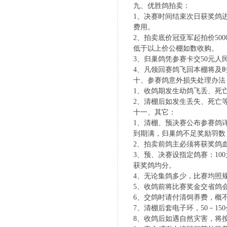
九、优胜鸽拍卖：
1、决赛时间结束次日获奖鸽进
费用。
2、拍卖底价冠亚军起拍价5000元，3
低于以上价公棚如数收购。
3、归巢鸽凭参赛卡交50元人
4、凡领回赛鸽飞回本棚将及
十、参赛鸽意外损失处理办法
1、收鸽期发生幼鸽飞丢、死
2、清棚后如发生丢失、死亡
十一、其它：
1、清棚、预决赛公布参赛鸽
到期满，归巢鸽不足奖励羽数
2、拍卖前鸽主必须将获奖鸽
3、预、决赛设指定鸽赛：100
获奖鸽均分。
4、无论集鸽多少，比赛均照
5、收鸽前将比赛奖金交省鸽
6、交鸽时请付清饲养费，概
7、清棚后套电子环，50－1
8、收鸽后如遇自然灾害，将