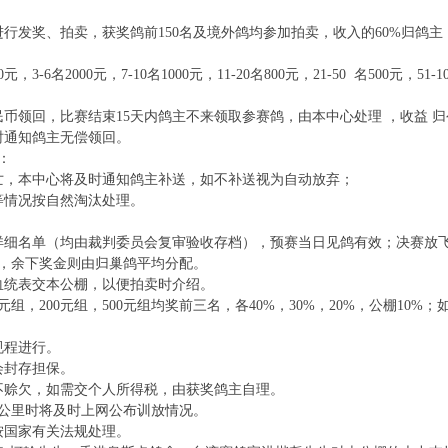
行发奖、拍卖，获奖鸽前150名及境外鸽均参加拍卖，收入的60%归鸽主，
-6名2000元，7-10名1000元，11-20名800元，21-50 名500元，51-10
民币领回，比赛结束15天内鸽主不来领取参赛鸽，由本中心处理 ，收益 
时通知鸽主无偿领回。
：
亡，本中心将及时通知鸽主补送，如不补送视为自动放弃；
等情况按自然淘汰处理。
详细名单（均由裁判委员会复审验收存档），预赛当日见鸽有效；决赛放飞
，余下奖金则由归巢鸽平均分配。
血统表交本公棚，以便拍卖时介绍。
元组，200元组，500元组均奖前三名，各40%，30%，20%，公棚10%
规程进行。
会封存担保。
不赊欠，如需交个人所得税，由获奖鸽主自理。
50公里时将及时上网公布训放情况。
按国家有关法规处理。