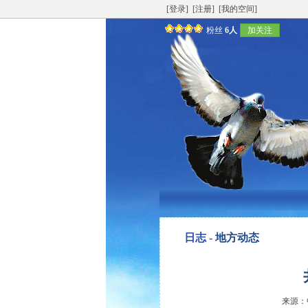
[登录]
[注册]
[我的空间]
粉丝
6人
加关注
日志 -
地方动态
来源：中