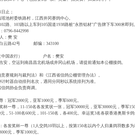
月1日止；
镇瑶池村委铁路村，江西井冈赛鸽中心。
02路、103路以上车到105国道1938路桩“永胜铝材”广告牌下车300米即到
796-8442998
系人：樊 安
云路42号 邮编：343100
8318718（中国农行） 户名：樊安
吉安，空运到南昌昌北机场或井冈山机场，请提前通知本公棚接鸽。
鸽竞赛规则与裁判法》和《江西省信鸽公棚管理办法》。
钟计时器自动排列名次，遇同分同秒以系统排列为准。
省信鸽协会负责商调。
：冠军2000元，亚军1000元，季军600元。
杯一尊，11-150名各发奖状一张，冠军50000元，亚军30000元，季军15000
1000元，51-100名600元，101-150名，各400元。幸运奖3名各获香港
：各发奖杯一尊（1人交鸽10羽以上，按第150名以内个人归巢鸽羽数多
000元，季军1000元。