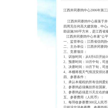
江西井冈赛鸽中心2006年第三
江西井冈赛鸽中心座落于井冈
四周无任何高大建筑物，中心占
助设施300平方米，是江西
江西井冈赛鸽中心本著“公平
一、监管单位：江西省信鸽协
二、主办单位：江西井冈赛鸽
三、竞赛项目：
1、训放时间：从8月6日开始1
2、预赛时间：10月中旬，司
3、决赛时间：10月下旬，司
4、本棚将视天气情况安排比
四、参赛条件：
1、承认本规程的所有信鸽爱
2、参赛鸽必须佩挂所在国家
3、参赛鸽必须是35天左右
五、参赛费用（人民币）：
1、每羽收参赛费300元人民币
日前没交清参赛费，参赛鸽所