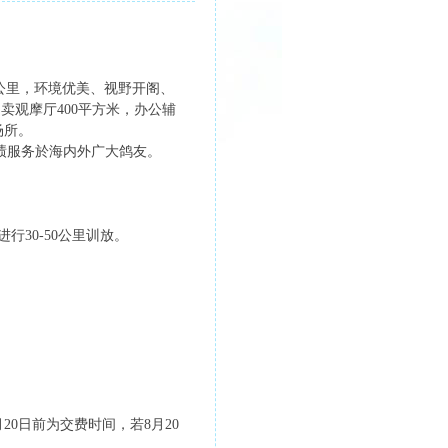
公里，环境优美、视野开阁、
卖观摩厅400平方米，办公辅
场所。
绩服务於海内外广大鸽友。
行30-50公里训放。
20日前为交费时间，若8月20