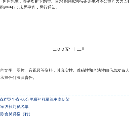
普·柯翰先生，香港奥斯卡鸽舍、台湾赛鸽家洪楷尧先生对本公棚的大力支
冈赛鸽中心；未尽事宜，另行通知。
五年十二月
布的文字、图片、音视频等资料，其真实性、准确性和合法性由信息发布
不承担任何法律责任。
省赛暨全省700公里联翔冠军鸽主李伊望
国家级裁判员名单
开除会员资格（转）