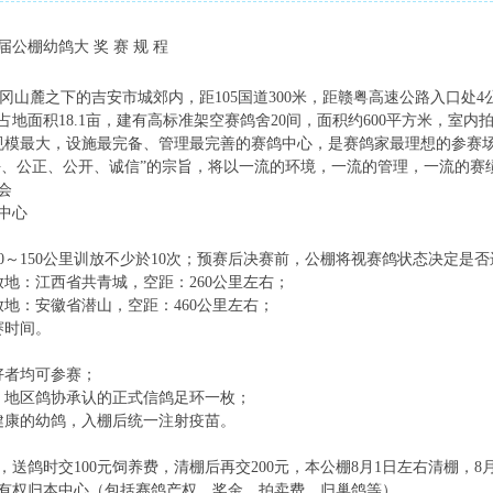
届公棚幼鸽大 奖 赛 规 程
山麓之下的吉安市城郊内，距105国道300米，距赣粤高速公路入口处4
地面积18.1亩，建有高标准架空赛鸽舍20间，面积约600平方米，室内拍
省规模最大，设施最完备、管理最完善的赛鸽中心，是赛鸽家最理想的参赛
、公正、公开、诚信”的宗旨，将以一流的环境，一流的管理，一流的赛
会
中心
0～150公里训放不少於10次；预赛后决赛前，公棚将视赛鸽状态决定是否进
放地：江西省共青城，空距：260公里左右；
放地：安徽省潜山，空距：460公里左右；
赛时间。
好者均可参赛；
、地区鸽协承认的正式信鸽足环一枚；
的健康的幼鸽，入棚后统一注射疫苗。
，送鸽时交100元饲养费，清棚后再交200元，本公棚8月1日左右清棚，8月
有权归本中心（包括赛鸽产权、奖金、拍卖费、归巢鸽等）。