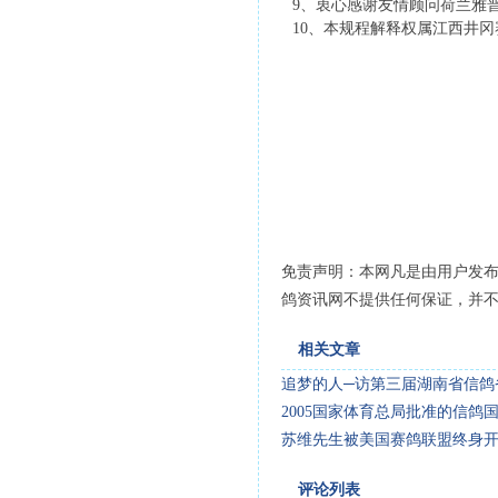
9、衷心感谢友情顾问荷兰雅
10、本规程解释权属江西井
二ＯＯ
免责声明：本网凡是由用户发
鸽资讯网不提供任何保证，并
相关文章
追梦的人─访第三届湖南省信鸽
2005国家体育总局批准的信鸽
苏维先生被美国赛鸽联盟终身
评论列表