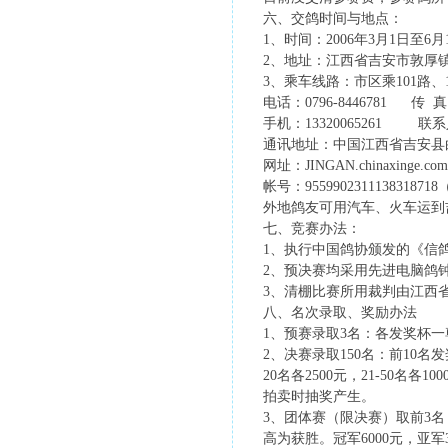
六、交鸽时间与地点：
1、时间：2006年3月1日至6
2、地址：江西省吉安市敦厚
3、乘车线路：市区乘101路、1
电话：0796-8446781 传 真：0
手机：13320065261 联
通讯地址：中国江西省吉安县白
网址：JINGAN.chinaxinge.com
帐号：955990231113
外地鸽友可用汽车、火车运到
七、竞赛办法：
1、执行中国鸽协颁发的《信
2、预决赛均采用先进电脑鸽
3、清棚比赛所用裁判由江西
八、名次录取、奖励办法
1、预赛录取3名：各发奖杯一尊
2、决赛录取150名：前10名发奖
20名各2500元，21-50名各
拍卖时抽奖产生。
3、团体赛（限决赛）取前3名
高为获胜。冠军6000元，亚军3