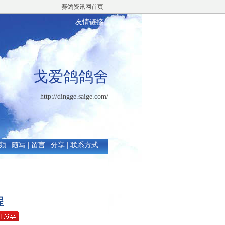
赛鸽资讯网首页
友情链接
戈爱鸽鸽舍
http://dingge.saige.com/
频
|
随写
|
留言
|
分享
|
联系方式
程