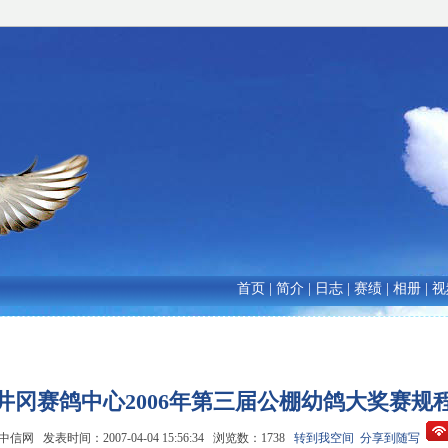
首页
|
简介
|
日志
|
赛绩
|
相册
|
视
井冈赛鸽中心2006年第三届公棚幼鸽大奖赛规
信网 发表时间：2007-04-04 15:56:34 浏览数：1738
转到我空间
分享到随写