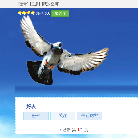
[登录]
[注册]
[我的空间]
粉丝
6人
加关注
好友
粉丝
关注
最近访客
0
记录 第
1
/
1
页