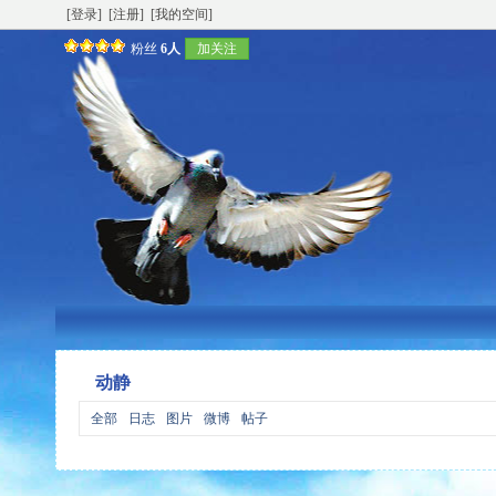
[登录]
[注册]
[我的空间]
粉丝
6人
加关注
动静
全部
日志
图片
微博
帖子