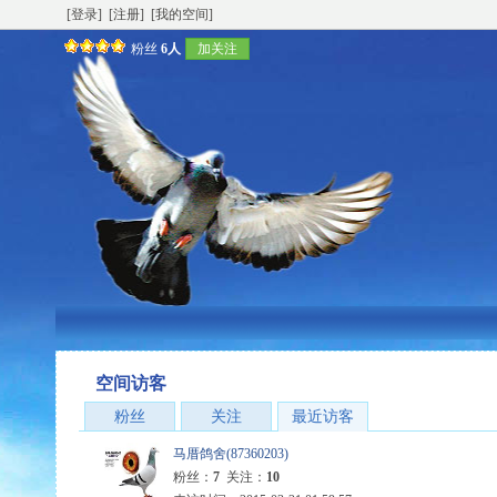
[登录]
[注册]
[我的空间]
粉丝
6人
加关注
空间访客
粉丝
关注
最近访客
马厝鸽舍(87360203)
粉丝：
7
关注：
10