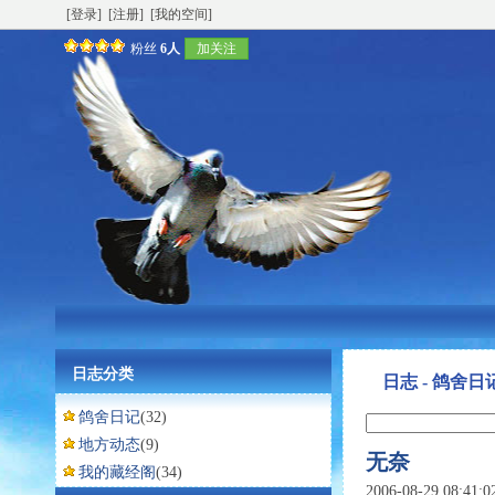
[登录]
[注册]
[我的空间]
粉丝
6人
加关注
日志分类
日志 - 鸽舍日
鸽舍日记
(32)
地方动态
(9)
无奈
我的藏经阁
(34)
2006-08-29 08:41: