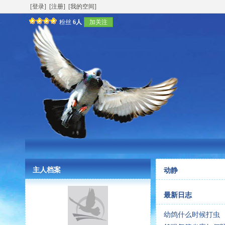
[登录]
[注册]
[我的空间]
粉丝
6人
加关注
主人档案
动静
最新日志
幼鸽什么时候打虫