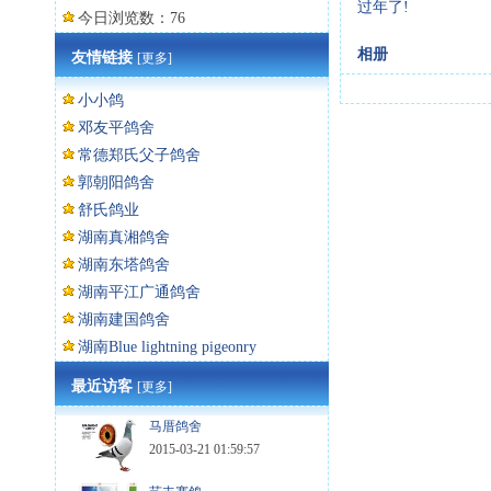
过年了!
今日浏览数：76
相册
友情链接
[更多]
小小鸽
邓友平鸽舍
常德郑氏父子鸽舍
郭朝阳鸽舍
舒氏鸽业
湖南真湘鸽舍
湖南东塔鸽舍
湖南平江广通鸽舍
湖南建国鸽舍
湖南Blue lightning pigeonry
最近访客
[更多]
马厝鸽舍
2015-03-21 01:59:57