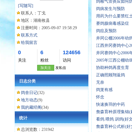
鸽喉气管炎应如何
[写随写]
鸽病发生与预防
联系人：
丁戈
用药为什么要禁红
地区：
湖南攸县
赛鸽腺病毒感染症
注册时间：
2005-09-07 19:58:29
鸽痘及预防
联系方式
井冈公棚2006年
给我留言
江西井冈赛鸽中心20
0
6
124656
井冈赛鸽中心200
关注
粉丝
访问
2005年江西公棚
协助种鸽再度生育
加关注
发私信
正确照顾翔返鸽
日志分类
无奈
鸽笼有感
鸽舍日记
(32)
怀念
地方动态
(9)
快速换羽的中药
我的藏经阁
(34)
詹森育种原理集锦(
统计
看鸽.喂鸽.训鸽(好
詹森育种公式析(好
总浏览数：231942