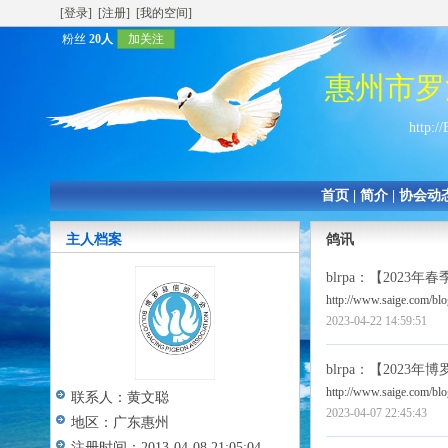
[登录]
[注册]
[我的空间]
粉丝
20人
加关注
惠州市罗
http:/
首页
|
简介
|
协会动
主人档案
鸽讯
blrpa
：【2023年
http://www.saige.com/bl
2023-04-22 14:59:51
blrpa
：【2023年
http://www.saige.com/bl
联系人：
黄文聪
2023-04-07 22:45:43
地区：
广东惠州
注册时间：
2013-04-08 21:05:04