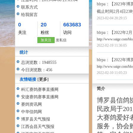
blrpa
：【2023年
联系方式
截止时间2月4日23
给我留言
2023-02-04 20:29:15
0
20
663683
关注
粉丝
访问
blrpa
：【2022年
http://www.saige.com/bl
加关注
发私信
2022-02-19 11:36:05
统计
blrpa
：【2022年
总浏览数：1948555
http://www.saige.com/bl
今日浏览数：456
2022-02-10 11:05:23
友情链接
[更多]
简介
科汇赛鸽赛事直播网
安捷赛鸽赛事直播网
博罗县信鸽
赛鸽资讯网
民政局于201
中华信鸽网
大赛鸽爱好
博罗县天气预报
服务，协会
江西会昌天气预报