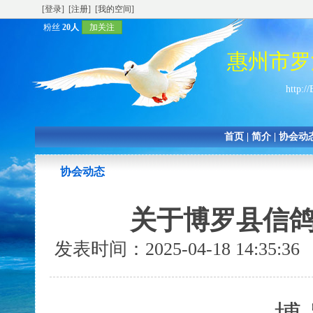
[登录]
[注册]
[我的空间]
粉丝
20人
加关注
惠州市罗
http:/
首页
|
简介
|
协会动
协会动态
关于博罗县信
发表时间：2025-04-18 14:35: