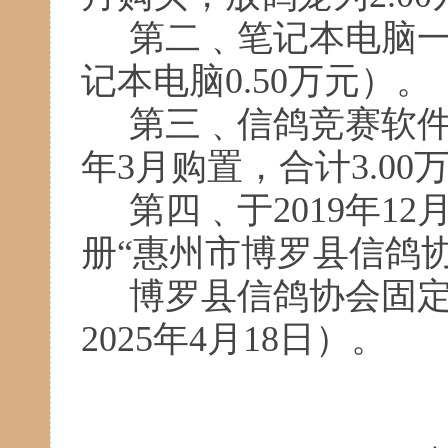
第二﹑笔
记本电脑
记本电脑
0.50
万元）。
第三﹑信鸽竞赛软
年
3
月购置，合计
3.00
第四﹑于
2019
年
12
册“惠州市博罗县信鸽
博罗县信鸽协会固
2025
年
4
月
18
日）。