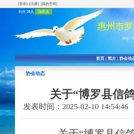
[登录]
[注册]
[我的空间]
粉丝
20人
加关注
惠州市罗
http:/
首页
|
简介
|
协会动
协会动态
关于“博罗县信
发表时间：2025-02-10 14:54:
关于
“博罗县信