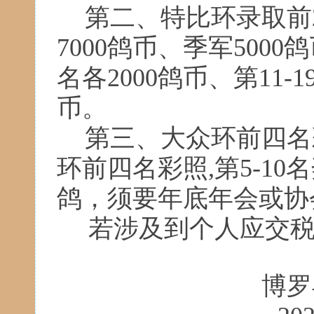
第二、特比环录取前
7000
鸽币、季军
5000
鸽
名各
2000
鸽币、第
11-1
币。
第三、大众环前四名
环前四名彩照
,
第
5-10
名
鸽，须要年底年会或协
若涉及到个人应交税
博罗