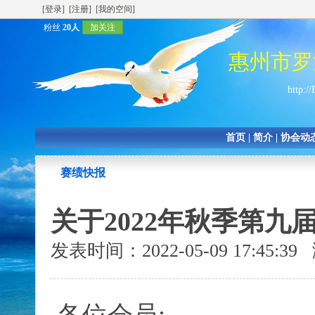
[登录]
[注册]
[我的空间]
粉丝
20人
加关注
惠州市罗
http:/
首页
|
简介
|
协会动
赛绩快报
关于2022年秋季第
发表时间：2022-05-09 17:45: