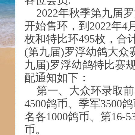
各位会员
:
2022年秋季第九届
开始售环，到
2022
年
4
枚和特比环
495
枚，合
(
第九届
)
罗浮幼鸽大众赛
九届
)
罗浮幼鸽特比赛
配通知如下：
第一、大众环录取前
4500
鸽币、季军
3500
鸽
名各
1000
鸽币、第
16-5
币。